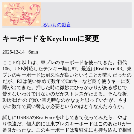
るいもの戯言
キーボードをKeychronに変更
2025-12-14
·
6min
ここ10年以上は、東プレのキーボードを使ってきた。初代
106、USB対応したテンキー無し87、最近はRealForce R3。東
プレのキーボードは耐久性が良いということが売りだったの
だが、R3は使い始めて数年でCtrlキーなど良く使うキーに支
障が出てきた。押した時に微妙にひっかかりがある感じで、
使えないわけではないのだがストレスがたまる。そんな折、
R4が出たので買い替え時なのかなぁと思っていたが、さす
がに数年で買い替えが必要というのはどうなんだろうか。
試しにUSB87のRealForceを出してきて使ってみたら、やは
り快適だ。個人的には東プレのキーボードはこのあたりが一
番良かったな。このキーボードは常駐先にも持ち込んで相当