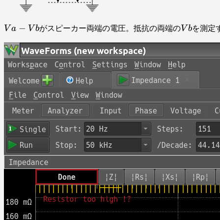
Va-
−
Vb
V
a
V
b
がスピーカー両端の電圧。抵抗の両端の
V
b
を測定
Vb