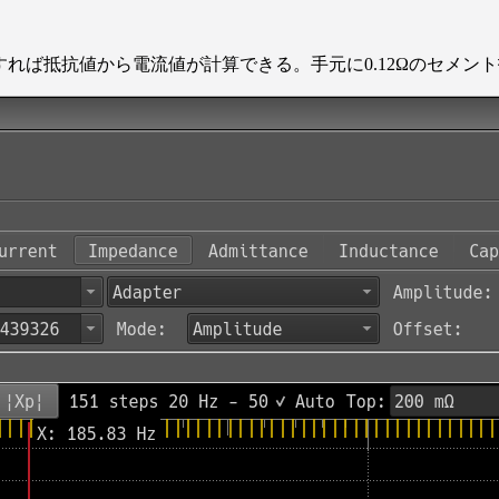
すれば抵抗値から電流値が計算できる。手元に0.12Ωのセメン