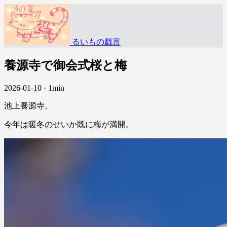
るいもの戯言
養源寺で御会式桜と梅
2026-01-10
·
1min
池上養源寺。
今年は暖冬のせいか既に梅が満開。