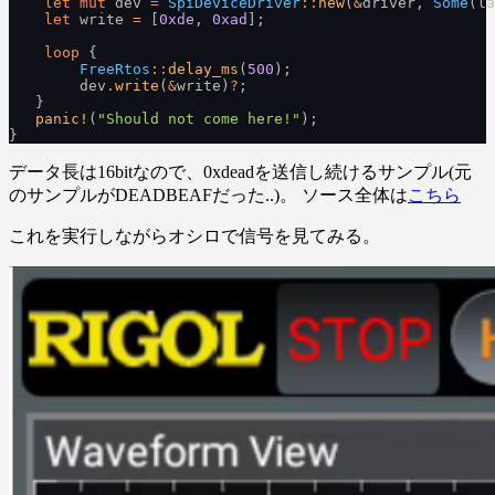
    let mut
 dev
 =
 SpiDeviceDriver
::
new
(
&
driver,
 Some
(la
    let
 write
 =
 [
0xde
,
 0xad
];
    loop
 {
        FreeRtos
::
delay_ms
(
500
);
        dev
.
write
(
&
write)
?
;
   }
   panic!
(
"Should not come here!"
);
}
データ長は16bitなので、0xdeadを送信し続けるサンプル(元
のサンプルがDEADBEAFだった..)。 ソース全体は
こちら
これを実行しながらオシロで信号を見てみる。