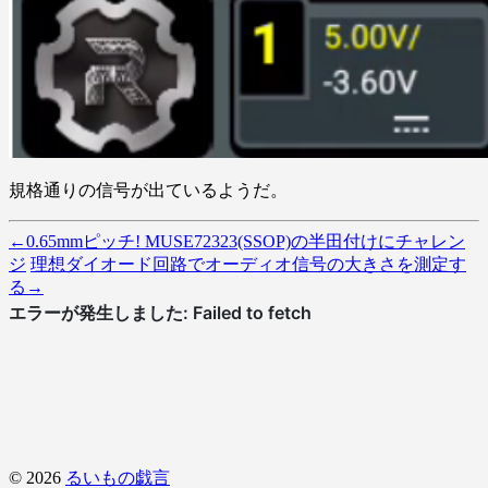
規格通りの信号が出ているようだ。
←
0.65mmピッチ! MUSE72323(SSOP)の半田付けにチャレン
ジ
理想ダイオード回路でオーディオ信号の大きさを測定す
る
→
© 2026
るいもの戯言