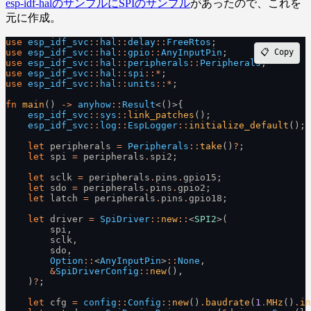
esp-idf-halのサンプルにSPIのサンプル
があったので、これを
元に作成。
use
 esp_idf_svc
::
hal
::
delay
::
FreeRtos
;
use
 esp_idf_svc
::
hal
::
gpio
::
AnyInputPin
;
📋 Copy
use
 esp_idf_svc
::
hal
::
peripherals
::
Peripherals
;
use
 esp_idf_svc
::
hal
::
spi
::*
;
use
 esp_idf_svc
::
hal
::
units
::*
;
fn
 main
()
 ->
 anyhow
::
Result
<()>{
    esp_idf_svc
::
sys
::
link_patches
();
    esp_idf_svc
::
log
::
EspLogger
::
initialize_default
();
    let
 peripherals
 =
 Peripherals
::
take
()
?
;
    let
 spi
 =
 peripherals
.
spi2;
    let
 sclk
 =
 peripherals
.
pins
.
gpio15;
    let
 sdo
 =
 peripherals
.
pins
.
gpio2;
    let
 latch
 =
 peripherals
.
pins
.
gpio18;
    let
 driver
 =
 SpiDriver
::
new
::
<
SPI2
>(
        spi,
        sclk,
        sdo,
        Option
::
<
AnyInputPin
>
::
None
,
        &
SpiDriverConfig
::
new
(),
    )
?
;
    let
 cfg
 =
 config
::
Config
::
new
()
.
baudrate
(
1
.
MHz
()
.
in