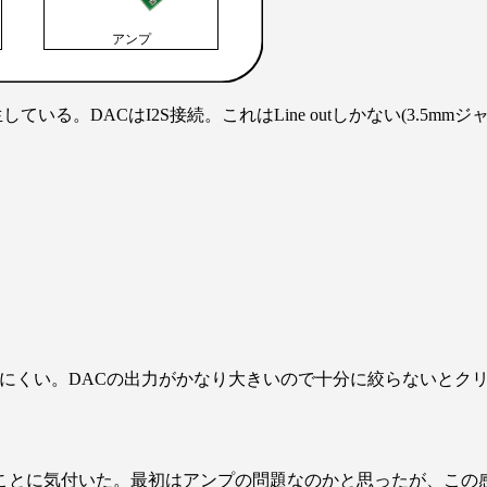
している。DACはI2S接続。これはLine outしかない(3.5mm
にくい。DACの出力がかなり大きいので十分に絞らないとク
ことに気付いた。最初はアンプの問題なのかと思ったが、この感