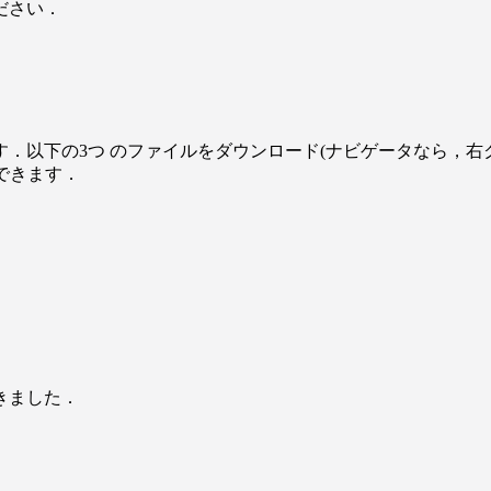
ださい．
の3つ のファイルをダウンロード(ナビゲータなら，右クリックし
用できます．
きました．