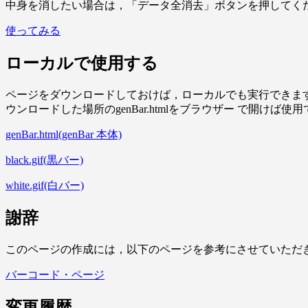
中身を消したい場合は，「データ全消去」ボタンを押してく
使ってみる
ローカルで使用する
ページをダウンロードしておけば，ローカルでも実行できます．以下
ウンロードした場所のgenBar.htmlをブラウザー で開けば使
genBar.html(genBar 本体)
black.gif(黒バー)
white.gif(白バー)
謝辞
このページの作成には，以下のページを参考にさせていただ
バーコード・ページ
変更履歴